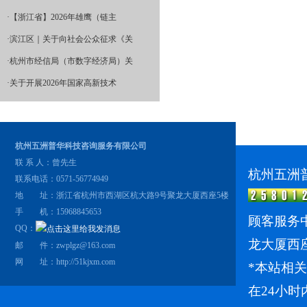
·
【浙江省】2026年雄鹰（链主
·
滨江区｜关于向社会公众征求《关
·
杭州市经信局（市数字经济局）关
·
关于开展2026年国家高新技术
杭州五洲普华科技咨询服务有限公司
联 系 人：曾先生
杭州五洲
联系电话：0571-56774949
地 址：浙江省杭州市西湖区杭大路9号聚龙大厦西座5楼
手 机：15968845653
顾客服务中
QQ：
龙大厦西
邮 件：zwplgz@163.com
网 址：
http://51kjxm.com
*本站相
在24小时