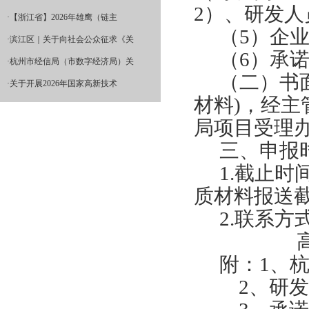
2）、研发
·
【浙江省】2026年雄鹰（链主
（5）企
·
滨江区｜关于向社会公众征求《关
（6）承
·
杭州市经信局（市数字经济局）关
（二）书
·
关于开展2026年国家高新技术
材料)，经
局项目受理办
三、申报
1.
截止时
质材料报送截
2.
联系方式
附：1、
2
、研发