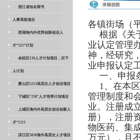
浙江省知名商号
人事系统项目
各镇街场（平
根据《关
西湖海内外优秀创新创业人
业认定管理办
才“325”计划
神，经研究，
余杭区139人才计划项目，区千
业申报认定
人计划
一、申报
1
、在本
萧山区5213高层次人才创业项目
管理制度和
下城区“258”人才培养计划项目
业。注册成立
上城区海内外高层次创业创新人
册），注册资
才“1211
物医药、集成
万元），且不
滨江区5050海外高层次人才项目