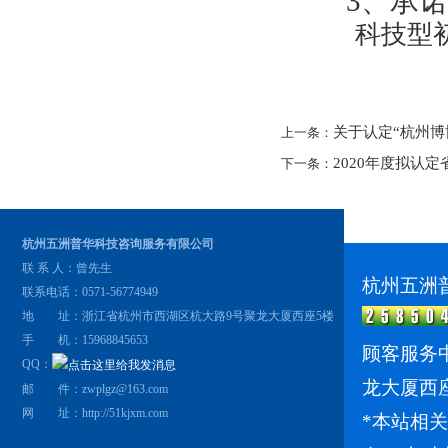
3
、承诺
科技型初
关于认定“杭州博
上一条：
2020年度拟认
下一条：
杭州五洲普华科技咨询服务有限公司
联 系 人：曾先生
杭州五洲
联系电话：0571-56774949
地 址：浙江省杭州市西湖区杭大路9号聚龙大厦西座5楼
手 机：15968845653
顾客服务中
QQ：
龙大厦西
邮 件：zwplgz@163.com
网 址：
http://51kjxm.com
*本站相